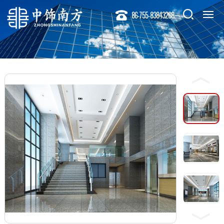
86-755-83843268